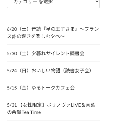
6/20（土）音読『星の王子さま』～フラン
ス語の響きを楽しむ夕べ～
5/30（土）夕暮れサイレント読書会
5/24（日）おいしい物語（読書女子会）
5/15（金）ゆるトークカフェ会
5/31 【女性限定】ボサノヴァLIVE＆言葉
の余韻Tea Time