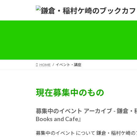
コ
ナ
ン
ビ
テ
ゲ
ン
ー
ツ
シ
へ
ョ
ス
ン
キ
に
ッ
移
HOME
イベント・講座
プ
動
現在募集中のもの
募集中のイベント アーカイブ - 鎌倉・稲村
Books and Cafe』
募集中のイベント について 鎌倉・稲村ケ崎のブックカフェ