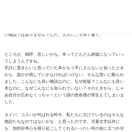
児童文学を通して見る世界のなんて、楽しいこと。希望に満ちて
いること。
この世界はいいものだ、ということを思い出させてくれたのが、
子どもに向けて書かれた物語たちだったのです。それは子どもで
も読めるということであって、決して子どもだましの子どもっぽ
い物語ではありませんでした。大人にこそ深く響く。
ところが、嗚呼、悲しいかな。本ってどんどん絶版になっていっ
てしまうんですね。
手許に置きたいと思っていた本がもう手に入らないと知ったとき
から、誰かが残していかなければいけない、そんな思いに駆られ
ました。こんなにも良い物語なのに、なぜ絶版？こんなにも良い
本なのに、なぜこんなにも知られていない？そのときから、じゃ
あ自分が広めなくっちゃ！という謎の使命感が芽生えてしまいま
した。
タイパ、コスパが叫ばれる昨今、私たちに欠けているのはそんな
物語たちなのではないかな、と思ったのです。児童文学以外に
も、知的好奇心を掘り起こしてくれるいったい何の役に立つか分