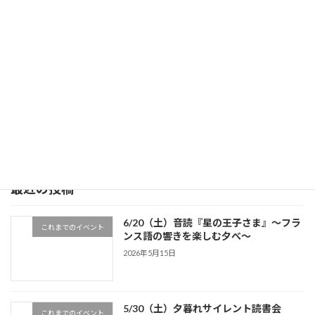
べ～
5/30（土）夕暮れサイレント読書会
5/24（日）おいしい物語（読書女子会）
5/15（金）ゆるトークカフェ会
5/31 【女性限定】ボサノヴァLIVE＆言葉の余韻Tea Time
最近の投稿
6/20（土）音読『星の王子さま』～フラ
これまでのイベント
ンス語の響きを楽しむ夕べ～
2026年5月15日
5/30（土）夕暮れサイレント読書会
これまでのイベント